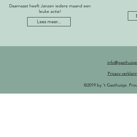
Daarnaast heeft Janzen iedere maand een
leuke actie!
Lees meer...
info@gasthuisje
Privacy verklari
©2019 by 't Gasthuisje. Pr