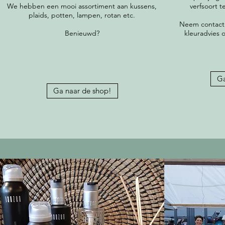
We hebben een mooi assortiment aan kussens,
verfsoort t
plaids, potten, lampen, rotan etc.
Neem contact m
Benieuwd?
kleuradvies o
Ga
Ga naar de shop!