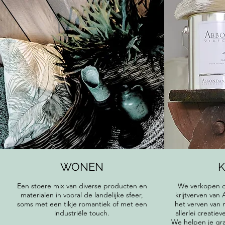
WONEN
K
Een stoere mix van diverse producten en
We verkopen d
materialen in vooral de landelijke sfeer,
krijtverven va
soms met een tikje romantiek of met een
het verven van
industriële touch.
allerlei creatie
We helpen je gra