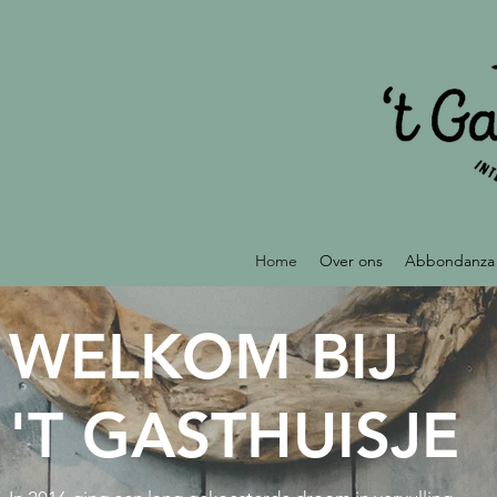
Home
Over ons
Abbondanza 
WELKOM BIJ
'T GASTHUISJE