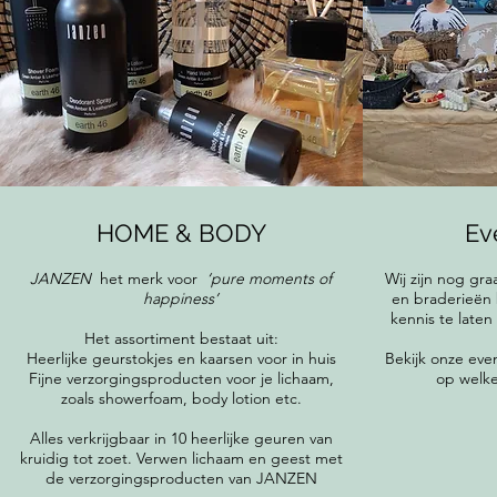
HOME & BODY
Ev
JANZEN
het merk voor
‘pure moments of
Wij zijn nog g
happiness’
en braderieën b
kennis te late
Het assortiment bestaat uit:
Heerlijke geurstokjes en kaarsen voor in huis
Bekijk onze ev
Fijne verzorgingsproducten voor je lichaam,
op welke
zoals showerfoam, body lotion etc.
Alles verkrijgbaar in 10 heerlijke geuren van
kruidig tot zoet. Verwen lichaam en geest met
de verzorgingsproducten van JANZEN