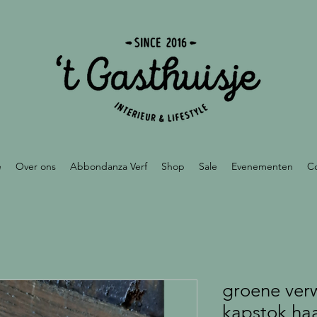
e
Over ons
Abbondanza Verf
Shop
Sale
Evenementen
C
groene ver
kapstok haa