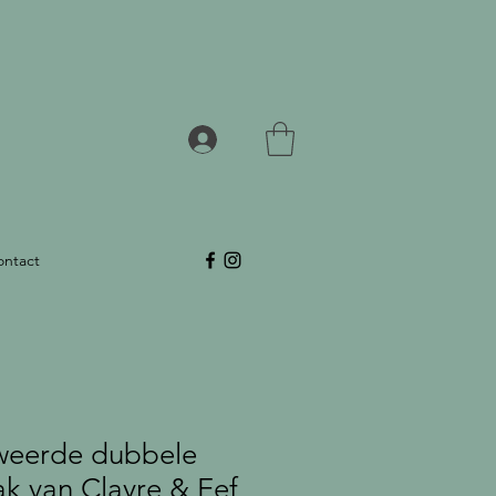
ontact
weerde dubbele
k van Clayre & Eef