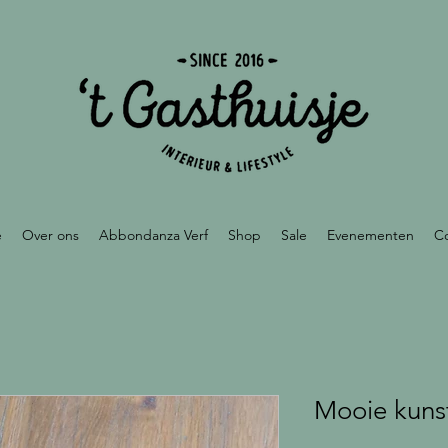
e
Over ons
Abbondanza Verf
Shop
Sale
Evenementen
C
Mooie kuns