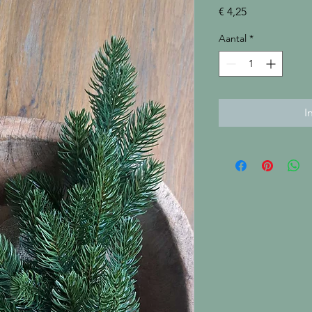
Prijs
€ 4,25
Aantal
*
I