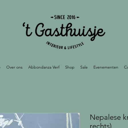
e
Over ons
Abbondanza Verf
Shop
Sale
Evenementen
C
Nepalese kr
rechts)