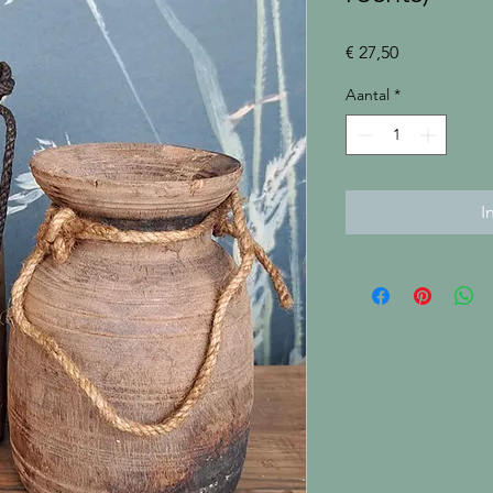
Prijs
€ 27,50
Aantal
*
I